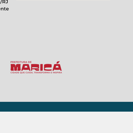
á/RJ
ente