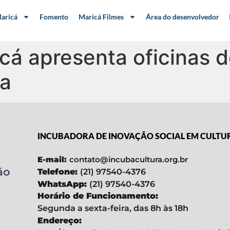
aricá
Fomento
Maricá Filmes
Área do desenvolvedor
icá apresenta oficinas 
la
INCUBADORA DE INOVAÇÃO SOCIAL EM CULTU
E-mail:
contato@incubacultura.org.br
ão
Telefone:
(21) 97540-4376
WhatsApp:
(21) 97540-4376
Horário de Funcionamento:
Segunda a sexta-feira, das 8h às 18h
Endereço: