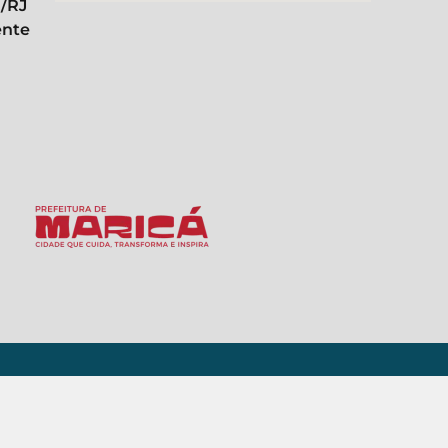
á/RJ
ente