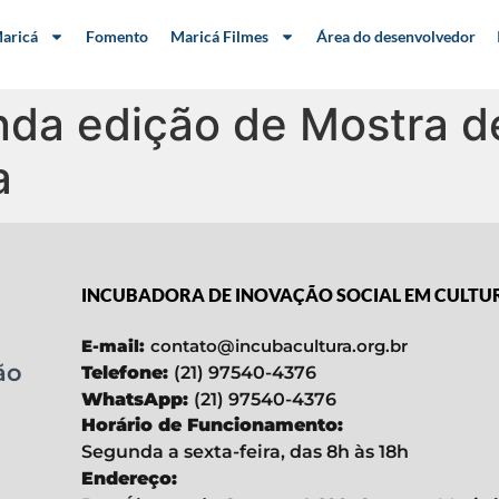
aricá
Fomento
Maricá Filmes
Área do desenvolvedor
nda edição de Mostra d
a
INCUBADORA DE INOVAÇÃO SOCIAL EM CULTU
E-mail:
contato@incubacultura.org.br
ão
Telefone:
(21) 97540-4376
WhatsApp:
(21) 97540-4376
Horário de Funcionamento:
Segunda a sexta-feira, das 8h às 18h
Endereço: