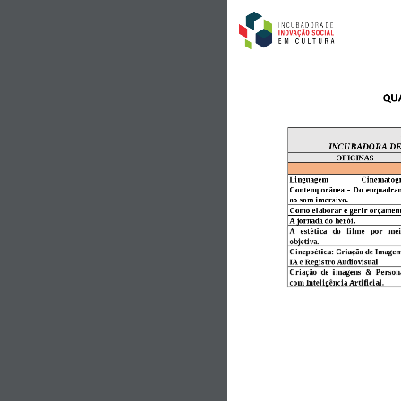
QU
INCUBADORA DE
OFICINAS
Linguagem
Cinematogr
Contemporânea
-
Do
enquadra
ao som imersivo.
Como elaborar e gerir orçament
A jornada do herói.
A
estética
do
filme
por
me
objetiva.
Cinepoética: Criação de Image
IA e Registro Audiovisual
Criação
de
imagens
&
Person
com Inteligência Artificial.