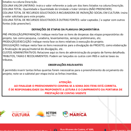
listados
na
coluna
Descrição.
COLUNA
VALOR
UNITÁRIO:
Insira
o
valor
referente
a
cada
um
dos
itens
listados
na
coluna
Descrição.
COLUNA
TOTAL:
Quantidade
x
Quantidade
de
Unidade
x
Valor
Unitário
(NÃO
PREENCHER).
COLUNA
TOTAL
DE
RECURSOS
SOLICITADOS
À
INCUBADORA
DE
INOVAÇÃO
SOCIAL
EM
CULTURA:
insira
o
valor
solicitado
para
este
projeto.
COLUNA
TOTAL
DE
RECURSOS
SOLICITADOS
À
OUTRAS
FONTES:
valor
captados
/
a
captar
com
outras
fontes
(não
preencher
).
DEFINIÇÕES
DE
ETAPAS
DA
PLANILHA
ORÇAMENTÁRIA
PRÉ
-
PRODUÇÃO/PREPARAÇÃO:
Indique
nesta
fase
os
itens
de
despesas
das
etapas
preparatórias
do
projeto,
tais
como
pesquisa,
curadoria,
levantamentos,
serviços
preliminares,
etc.
PRODUÇÃO/EXECUÇÃO:
Indique
nesta
fase
os
itens
relativos
à
execução
do
projeto.
DIVULGAÇÃO:
Indique
nesta
fase
os
itens
necessários
para
a
divulgação
do
PROJETO,
como
elaboração
e
finalização
de
peças/material
de
divulgação,
etc.
CUSTOS
ADMINISTRATIVOS:
Relacione
aqui
os
itens
de
administração
do
projeto
de
forma
detalhada.
TRIBUTOS,
TAXAS
E
RECOLHIMENTOS:
Podem
ser
lançados
os
custos
com
INSS
e
outras
taxas
ou
tributos.
OBSERVAÇÕES
RELEVANTES
É
permitido
inserir
tantas
linhas
quantas
forem
necessárias
para
o
preenchimento
do
orçamento
do
projeto;
note
se
o
subtotal
por
etapa
inclui
as
linhas
inseridas.
ATENÇÃO:
AO
FINALIZAR
O
PREENCHIMENTO
CONFIRA
SE
A
SOMA
DOS
ITENS
ESTÁ
CORRETA.
É
DE
RESPONSABILIDADE
DA
PROPONENTE
A
LEITURA
E
O
CUMPRIMENTO
DA
PORTARIA
DE
PRESTAÇÃO
DE
CONTAS
VIGENTE