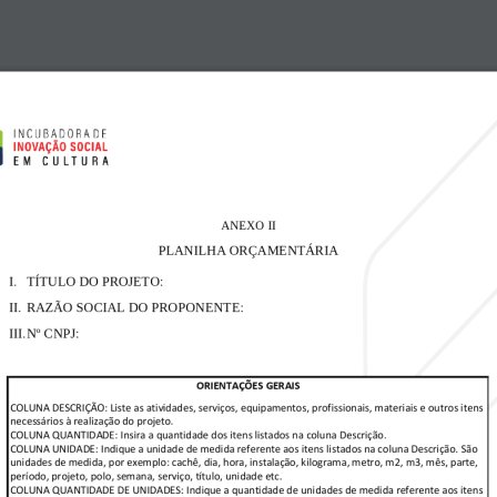
ANEXO
II
PLANILHA
ORÇAMENTÁRIA
I.
TÍTULO
DO
PROJETO:
II.
RAZÃO
SOCIAL
DO
PROPONENTE:
III.
Nº
CNPJ:
ORIENTAÇÕES
GERAIS
COLUNA
DESCRIÇÃO:
Liste
as
atividades,
serviços,
equipamentos,
profissionais,
materiais
e
outros
itens
necessários
à
realização
do
projeto.
COLUNA
QUANTIDADE:
Insira
a
quantidade
dos
itens
listados
na
coluna
Descrição.
COLUNA
UNIDADE:
Indique
a
unidade
de
medida
referente
aos
itens
listados
na
coluna
Descrição.
São
unidades
de
medida,
por
exemplo:
cachê,
dia,
hora,
instalação,
kilograma,
metro,
m2,
m3,
mês,
parte,
período,
projeto,
polo,
semana,
serviço,
título,
unidade
etc.
COLUNA
QUANTIDADE
DE
UNIDADES:
Indique
a
quantidade
de
unidades
de
medida
referente
aos
itens